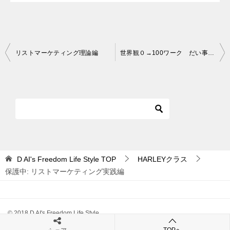
投
リストマーケティング理論編
世界観０→100ワーク だい事例編
稿
ナ
ビ
ゲ
ー
シ
D AI's Freedom Life Style
TOP
HARLEYクラス
ョ
保護中: リストマーケティング実践編
ン
© 2018 D AI's Freedom Life Style