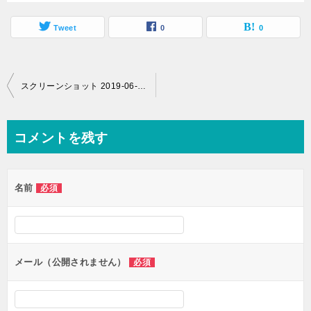
Tweet
0
0
投
スクリーンショット 2019-06-06 12.55.59
稿
ナ
コメントを残す
ビ
ゲ
名前
必須
ー
シ
ョ
ン
メール（公開されません）
必須