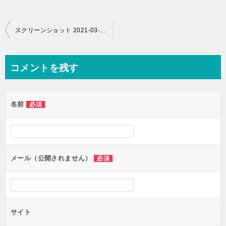
投
スクリーンショット 2021-03-08 11.58.18
稿
ナ
コメントを残す
ビ
ゲ
名前
必須
ー
シ
ョ
ン
メール（公開されません）
必須
サイト