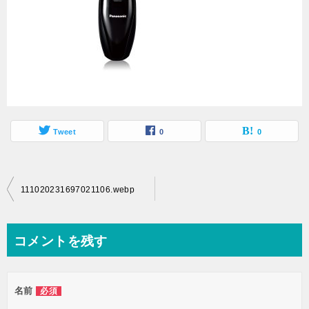
Tweet
0
0
投
111020231697021106.webp
稿
ナ
コメントを残す
ビ
ゲ
名前
必須
ー