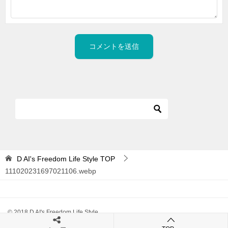
D AI's Freedom Life Style
TOP
111020231697021106.webp
© 2018 D AI's Freedom Life Style