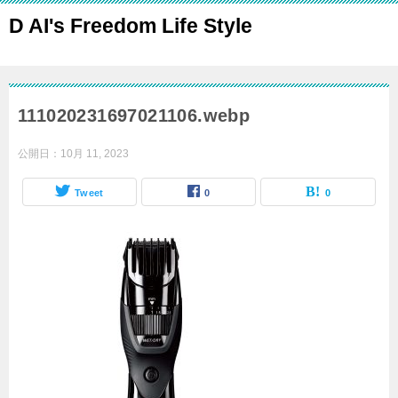
D AI's Freedom Life Style
111020231697021106.webp
公開日：
10月 11, 2023
Tweet
0
0