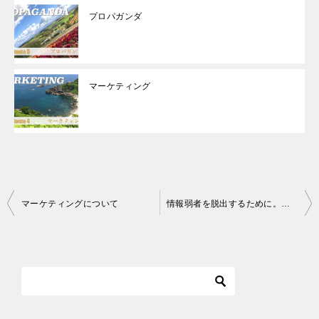
プロパガンダ
マーケティング
投
マーケティングについて
情報弱者を脱出するために。【ググれカス！】
稿
ナ
ビ
ゲ
ー