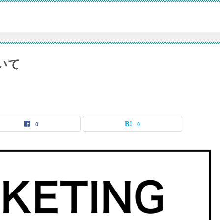
いて
0
0