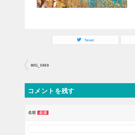
Tweet
投
IMG_0489
稿
ナ
コメントを残す
ビ
ゲ
ー
名前
必須
シ
ョ