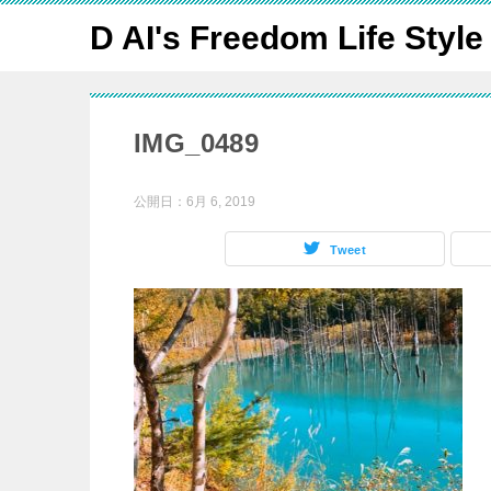
D AI's Freedom Life Style
IMG_0489
公開日：
6月 6, 2019
Tweet