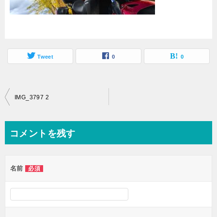
Tweet
0
0
投
IMG_3797 2
稿
ナ
コメントを残す
ビ
ゲ
名前
必須
ー
シ
ョ