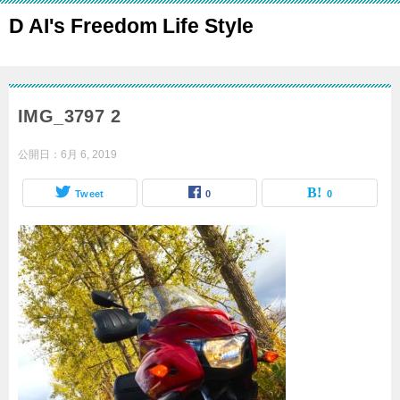
D AI's Freedom Life Style
IMG_3797 2
公開日：
6月 6, 2019
Tweet
0
0