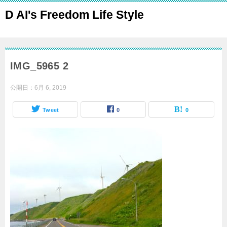
D AI's Freedom Life Style
IMG_5965 2
公開日：
6月 6, 2019
Tweet
0
0