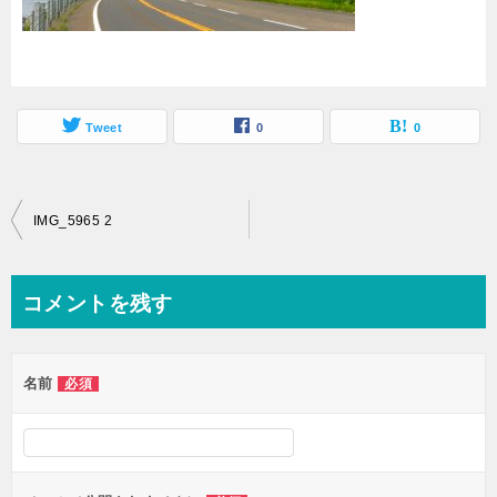
Tweet
0
0
投
IMG_5965 2
稿
ナ
コメントを残す
ビ
ゲ
名前
必須
ー
シ
ョ