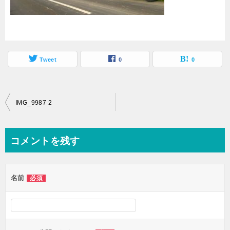
Tweet
0
0
投
IMG_9987 2
稿
ナ
コメントを残す
ビ
ゲ
名前
必須
ー
シ
ョ