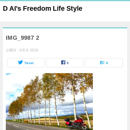
D AI's Freedom Life Style
IMG_9987 2
公開日：
6月 6, 2019
Tweet
0
0